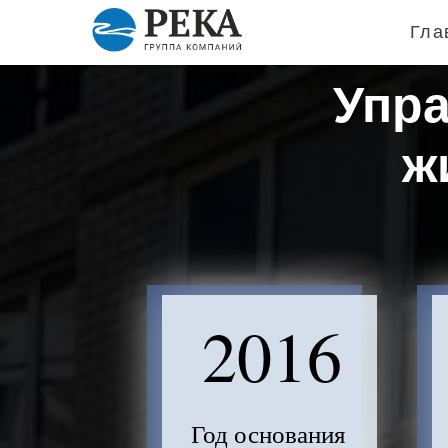
Гла
Упра
ж
2016
Год основания