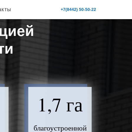
акты
+7(8442) 50-50-22
ацией
ти
1,7 га
благоустроенной